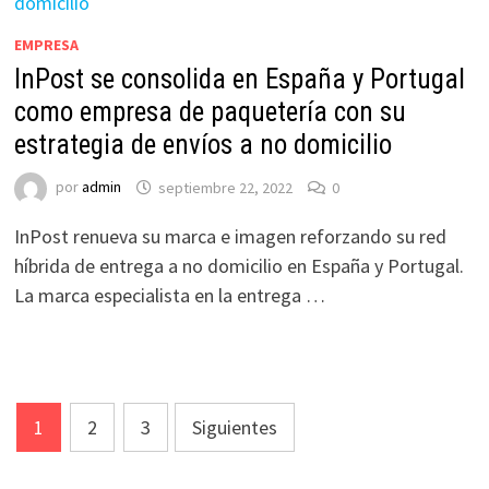
EMPRESA
InPost se consolida en España y Portugal
como empresa de paquetería con su
estrategia de envíos a no domicilio
por
admin
septiembre 22, 2022
0
InPost renueva su marca e imagen reforzando su red
híbrida de entrega a no domicilio en España y Portugal.
La marca especialista en la entrega …
Paginación
1
2
3
Siguientes
de