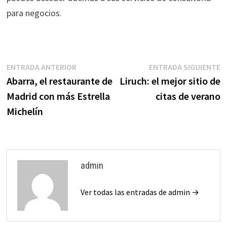
para negocios.
Navegación
Entrada
E
ENTRADA ANTERIOR
ENTRADA SIGUIENTE
anterior:
s
Abarra, el restaurante de
Liruch: el mejor sitio de
de
Madrid con más Estrella
citas de verano
entradas
Michelín
admin
Ver todas las entradas de admin →