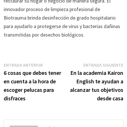
restaurar su hogar o negocio de manera segura. El
innovador proceso de limpieza profesional de
Biotrauma brinda desinfección de grado hospitalario
para ayudarlo a protegerse de virus y bacterias dañinas
transmitidas por desechos biológicos.
Navegación
Entrada
E
ENTRADA ANTERIOR
ENTRADA SIGUIENTE
anterior:
s
6 cosas que debes tener
En la academia Kairon
de
en cuenta a la hora de
English te ayudan a
entradas
escoger pelucas para
alcanzar tus objetivos
disfraces
desde casa