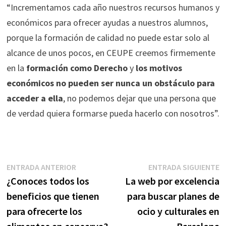
“Incrementamos cada año nuestros recursos humanos y
económicos para ofrecer ayudas a nuestros alumnos,
porque la formación de calidad no puede estar solo al
alcance de unos pocos, en CEUPE creemos firmemente
en la
formación como Derecho
y
los motivos
económicos no pueden ser nunca un obstáculo para
acceder a ella
, no podemos dejar que una persona que
de verdad quiera formarse pueda hacerlo con nosotros”.
Navegación
Entrada
E
ENTRADA ANTERIOR
ENTRADA SIGUIENTE
anterior:
s
¿Conoces todos los
La web por excelencia
de
beneficios que tienen
para buscar planes de
entradas
para ofrecerte los
ocio y culturales en