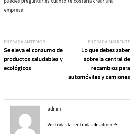
puedes preguntarles cuánto te costaría crear una
empresa.
Navegación
Entrada
E
ENTRADA ANTERIOR
ENTRADA SIGUIENTE
anterior:
s
Se eleva el consumo de
Lo que debes saber
de
productos saludables y
sobre la central de
entradas
ecológicos
recambios para
automóviles y camiones
admin
Ver todas las entradas de admin →