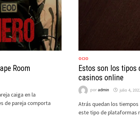
OCIO
scape Room
Estos son los tipos
casinos online
por
admin
julio 4, 202
reja caiga en la
es de pareja comporta
Atrás quedan los tiempos e
este tipo de plataformas n