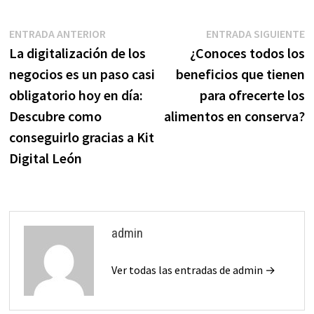
Navegación
Entrada
E
ENTRADA ANTERIOR
ENTRADA SIGUIENTE
anterior:
s
La digitalización de los
¿Conoces todos los
de
negocios es un paso casi
beneficios que tienen
entradas
obligatorio hoy en día:
para ofrecerte los
Descubre como
alimentos en conserva?
conseguirlo gracias a Kit
Digital León
admin
Ver todas las entradas de admin →