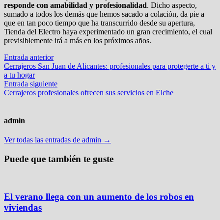
responde con amabilidad y profesionalidad
. Dicho aspecto,
sumado a todos los demás que hemos sacado a colación, da pie a
que en tan poco tiempo que ha transcurrido desde su apertura,
Tienda del Electro haya experimentado un gran crecimiento, el cual
previsiblemente irá a más en los próximos años.
Navegación
Entrada
Entrada anterior
anterior:
Cerrajeros San Juan de Alicantes: profesionales para protegerte a ti y
de
a tu hogar
entradas
Entrada
Entrada siguiente
siguiente:
Cerrajeros profesionales ofrecen sus servicios en Elche
admin
Ver todas las entradas de admin →
Puede que también te guste
El verano llega con un aumento de los robos en
viviendas