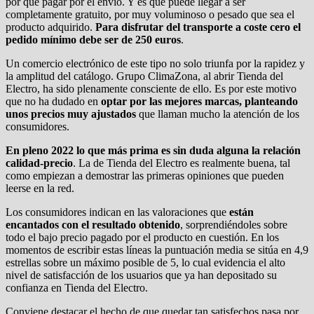
por qué pagar por el envío. Y es que puede llegar a ser
completamente gratuito, por muy voluminoso o pesado que sea el
producto adquirido.
Para disfrutar del transporte a coste cero el
pedido mínimo debe ser de 250 euros
.
Un comercio electrónico de este tipo no solo triunfa por la rapidez y
la amplitud del catálogo. Grupo ClimaZona, al abrir Tienda del
Electro, ha sido plenamente consciente de ello. Es por este motivo
que no ha dudado en
optar por las mejores marcas, planteando
unos precios muy ajustados
que llaman mucho la atención de los
consumidores.
En pleno 2022 lo que más prima es sin duda alguna la relación
calidad-precio
. La de Tienda del Electro es realmente buena, tal
como empiezan a demostrar las primeras opiniones que pueden
leerse en la red.
Los consumidores indican en las valoraciones que
están
encantados con el resultado obtenido
, sorprendiéndoles sobre
todo el bajo precio pagado por el producto en cuestión. En los
momentos de escribir estas líneas la puntuación media se sitúa en 4,9
estrellas sobre un máximo posible de 5, lo cual evidencia el alto
nivel de satisfacción de los usuarios que ya han depositado su
confianza en Tienda del Electro.
Conviene destacar el hecho de que quedar tan satisfechos pasa por