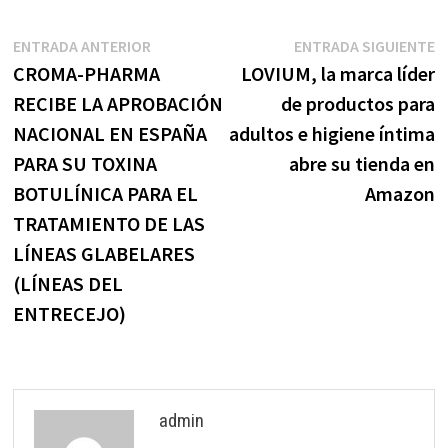
Navegación
Entrada
E
ENTRADA ANTERIOR
ENTRADA SIGUIENTE
anterior:
s
CROMA-PHARMA
LOVIUM, la marca líder
de
RECIBE LA APROBACIÓN
de productos para
entradas
NACIONAL EN ESPAÑA
adultos e higiene íntima
PARA SU TOXINA
abre su tienda en
BOTULÍNICA PARA EL
Amazon
TRATAMIENTO DE LAS
LÍNEAS GLABELARES
(LÍNEAS DEL
ENTRECEJO)
admin