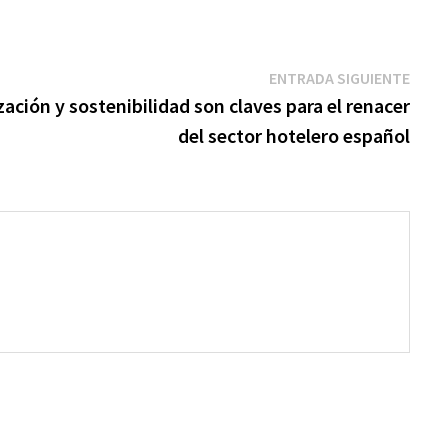
Entr
ENTRADA SIGUIENTE
sigui
ación y sostenibilidad son claves para el renacer
del sector hotelero español